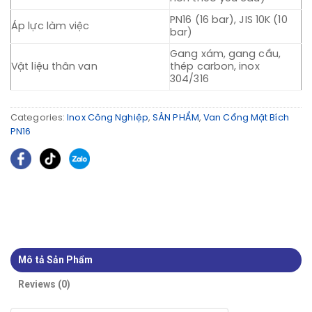
PN16 (16 bar), JIS 10K (10
Áp lực làm việc
bar)
Gang xám, gang cầu,
Vật liệu thân van
thép carbon, inox
304/316
Categories:
Inox Công Nghiệp
,
SẢN PHẨM
,
Van Cổng Mặt Bích
PN16
Mô tả Sản Phẩm
Reviews (0)