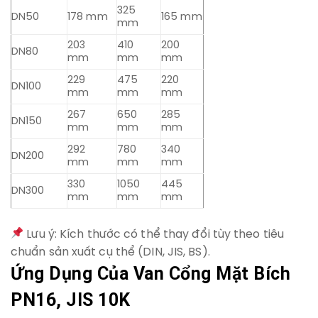
325
DN50
178 mm
165 mm
mm
203
410
200
DN80
mm
mm
mm
229
475
220
DN100
mm
mm
mm
267
650
285
DN150
mm
mm
mm
292
780
340
DN200
mm
mm
mm
330
1050
445
DN300
mm
mm
mm
Lưu ý: Kích thước có thể thay đổi tùy theo tiêu
chuẩn sản xuất cụ thể (DIN, JIS, BS).
Ứng Dụng Của Van Cổng Mặt Bích
PN16, JIS 10K