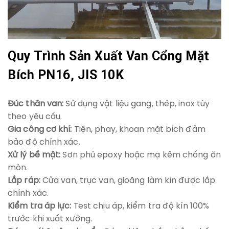
Quy Trình Sản Xuất Van Cổng Mặt
Bích PN16, JIS 10K
Đúc thân van:
Sử dụng vật liệu gang, thép, inox tùy
theo yêu cầu.
Gia công cơ khí:
Tiện, phay, khoan mặt bích đảm
bảo độ chính xác.
Xử lý bề mặt:
Sơn phủ epoxy hoặc mạ kẽm chống ăn
mòn.
Lắp ráp:
Cửa van, trục van, gioăng làm kín được lắp
chính xác.
Kiểm tra áp lực:
Test chịu áp, kiểm tra độ kín 100%
trước khi xuất xưởng.