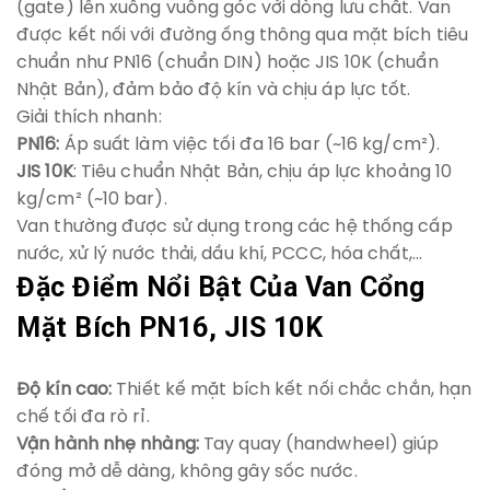
(gate) lên xuống vuông góc với dòng lưu chất. Van
được kết nối với đường ống thông qua mặt bích tiêu
chuẩn như PN16 (chuẩn DIN) hoặc JIS 10K (chuẩn
Nhật Bản), đảm bảo độ kín và chịu áp lực tốt.
Giải thích nhanh:
PN16:
Áp suất làm việc tối đa 16 bar (~16 kg/cm²).
JIS 10K
: Tiêu chuẩn Nhật Bản, chịu áp lực khoảng 10
kg/cm² (~10 bar).
Van thường được sử dụng trong các hệ thống cấp
nước, xử lý nước thải, dầu khí, PCCC, hóa chất,…
Đặc Điểm Nổi Bật Của Van Cổng
Mặt Bích PN16, JIS 10K
Độ kín cao:
Thiết kế mặt bích kết nối chắc chắn, hạn
chế tối đa rò rỉ.
Vận hành nhẹ nhàng:
Tay quay (handwheel) giúp
đóng mở dễ dàng, không gây sốc nước.