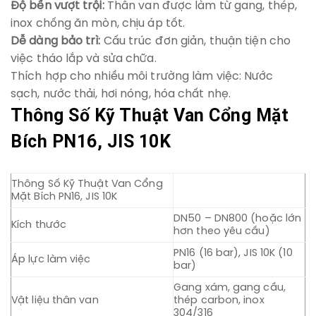
Độ bền vượt trội:
Thân van được làm từ gang, thép,
inox chống ăn mòn, chịu áp tốt.
Dễ dàng bảo trì:
Cấu trúc đơn giản, thuận tiện cho
việc tháo lắp và sửa chữa.
Thích hợp cho nhiều môi trường làm việc: Nước
sạch, nước thải, hơi nóng, hóa chất nhẹ.
Thông Số Kỹ Thuật Van Cổng Mặt
Bích PN16, JIS 10K
Thông Số Kỹ Thuật Van Cổng
Mặt Bích PN16, JIS 10K
DN50 – DN800 (hoặc lớn
Kích thước
hơn theo yêu cầu)
PN16 (16 bar), JIS 10K (10
Áp lực làm việc
bar)
Gang xám, gang cầu,
Vật liệu thân van
thép carbon, inox
304/316