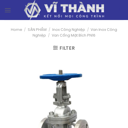
Skip
0
to
content
Home
/
SẢN PHẨM
/
Inox Công Nghiệp
/
Van Inox Công
Nghiệp
/
Van Cổng Mặt Bích PN16
FILTER