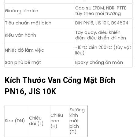
Cao su EPDM, NBR, PTFE
Gioăng làm kín
tùy theo môi trường
Tiêu chuẩn mặt bích
DIN PN16, JIS 10K, BS4504
Tay quay, điều khiển
Kiểu vận hành
điện, điều khiển khí nén
-10°C đến 200°C (tùy vật
Nhiệt độ làm việc
liệu)
Sơn phủ bề mặt
Epoxy chống ăn mòn
Kích Thước Van Cổng Mặt Bích
PN16, JIS 10K
Đường
Chiều
kính
Chiều
Size (DN)
cao
mặt
dài (L)
(H)
bích
(D)