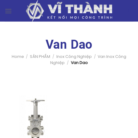
Skip
0
to
content
Van Dao
Home
/
SẢN PHẨM
/
Inox Công Nghiệp
/
Van Inox Công
Nghiệp
/
Van Dao