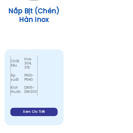
Nắp Bịt (Chén)
Hàn Inox
Inox
Chất
304,
liệu
316
Áp
PN10-
suất
PN40
Kích
DN15-
thước
DN1200
Xem Chi Tiết