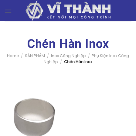
Skip
0
to
content
Chén Hàn Inox
Home
/
SẢN PHẨM
/
Inox Công Nghiệp
/
Phụ Kiện Inox Công
Nghiệp
/
Chén Hàn Inox