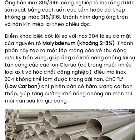
Ống hàn inox 316/316L công nghiệp là loại ống được
sản xuất bằng cách uốn các tấm hoặc dải thép
không gỉ mác 316/316L thành hình dạng ống tròn
và hàn kín mép lại theo chiều dọc.
Điểm khác biệt cốt lõi so với inox 304 là sự có mặt
của nguyên tố
Molybdenum (khoảng 2-3%)
. Thành
phần này tạo ra một lớp màng bảo vệ thụ động
cực kỳ bền vững, giúp ống có khả năng chống lại sự
tấn công của các ion Clorua (có trong muối, nhiều
loại axit và hóa chất công nghiệp), điều mà inox
304 không thể làm được trong dài hạn. Chữ
“L”
(Low Carbon)
chỉ phiên bản có hàm lượng carbon
thấp, giúp tăng cường khả năng chống ăn mòn tại
mối hàn sau khi gia công.