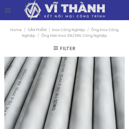
Skip
0
to
content
Home
/
SẢN PHẨM
/
Inox Công Nghiệp
/
Ống Inox Công
Nghiệp
/
Ống Hàn Inox 316/316L Công Nghiệp
FILTER