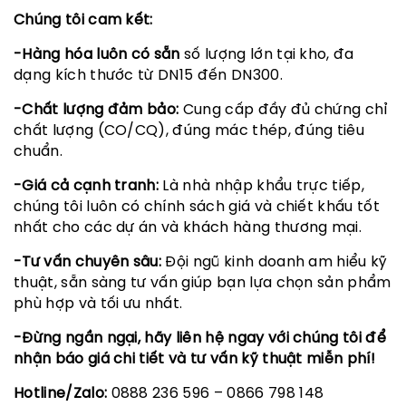
Chúng tôi cam kết:
-Hàng hóa luôn có sẵn
số lượng lớn tại kho, đa
dạng kích thước từ DN15 đến DN300.
-Chất lượng đảm bảo:
Cung cấp đầy đủ chứng chỉ
chất lượng (CO/CQ), đúng mác thép, đúng tiêu
chuẩn.
-Giá cả cạnh tranh:
Là nhà nhập khẩu trực tiếp,
chúng tôi luôn có chính sách giá và chiết khấu tốt
nhất cho các dự án và khách hàng thương mại.
-Tư vấn chuyên sâu:
Đội ngũ kinh doanh am hiểu kỹ
thuật, sẵn sàng tư vấn giúp bạn lựa chọn sản phẩm
phù hợp và tối ưu nhất.
-Đừng ngần ngại, hãy liên hệ ngay với chúng tôi để
nhận báo giá chi tiết và tư vấn kỹ thuật miễn phí!
Hotline/Zalo:
0888 236 596
– 0866 798 148