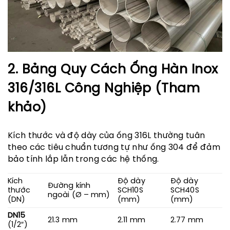
2. Bảng Quy Cách Ống Hàn Inox
316/316L Công Nghiệp (Tham
khảo)
Kích thước và độ dày của ống 316L thường tuân
theo các tiêu chuẩn tương tự như ống 304 để đảm
bảo tính lắp lẫn trong các hệ thống.
Kích
Độ dày
Độ dày
Đường kính
thước
SCH10S
SCH40S
ngoài (Ø – mm)
(DN)
(mm)
(mm)
DN15
21.3 mm
2.11 mm
2.77 mm
(1/2″)