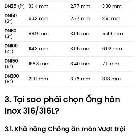
DN25
(1″)
33.4 mm
2.77 mm
3.38 mm
DN50
60.3 mm
2.77 mm
3.91 mm
(2″)
DN80
88.9 mm
3.05 mm
5.49 mm
(3″)
DN100
114.3 mm
3.05 mm
6.02 mm
(4″)
DN150
168.3 mm
3.40 mm
7.11 mm
(6″)
DN200
219.1 mm
3.76 mm
8.18 mm
(8″)
3. Tại sao phải chọn Ống hàn
Inox 316/316L?
3.1. Khả năng Chống ăn mòn Vượt trội