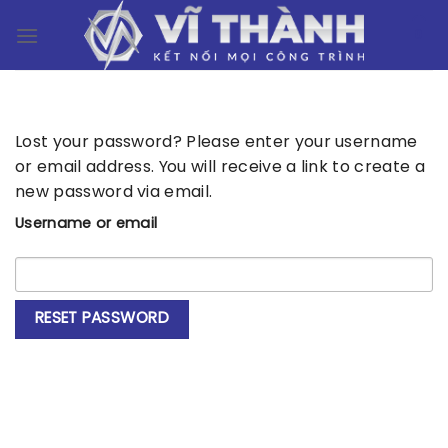
Skip
0
to
content
Lost your password? Please enter your username
or email address. You will receive a link to create a
new password via email.
Username or email
RESET PASSWORD