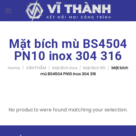
Skip
0
to
content
Mặt bích mù BS4504
PN10 inox 304 316
Home
/
SẢN PHẨM
/
Mặt Bích Inox
/
Mặt Bích BS
/
Mặt bích
mù BS4504 PN10 inox 304 316
No products were found matching your selection.