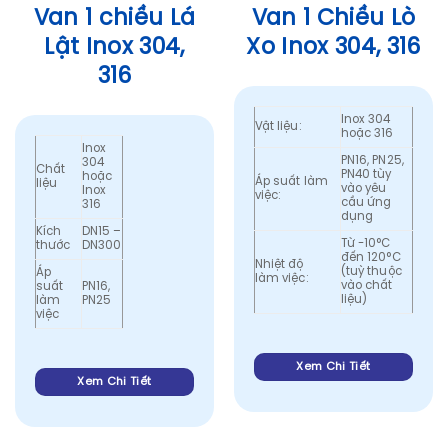
Van 1 chiều Lá
Van 1 Chiều Lò
Lật Inox 304,
Xo Inox 304, 316
316
Inox 304
Vật liệu:
hoặc 316
Inox
PN16, PN25,
304
Chất
PN40 tùy
hoặc
Áp suất làm
liệu
vào yêu
Inox
việc:
cầu ứng
316
dụng
Kích
DN15 –
Từ -10°C
thước
DN300
đến 120°C
Nhiệt độ
(tuỳ thuộc
Áp
làm việc:
vào chất
suất
PN16,
liệu)
làm
PN25
việc
Xem Chi Tiết
Xem Chi Tiết