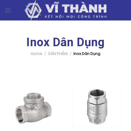
Skip
0
to
content
Inox Dân Dụng
Home
/
SẢN PHẨM
/
Inox Dân Dụng