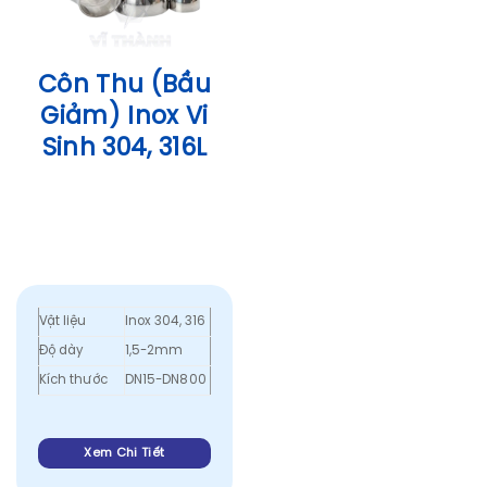
Côn Thu (Bầu
Giảm) Inox Vi
Sinh 304, 316L
Vật liệu
Inox 304, 316
Độ dày
1,5-2mm
Kích thước
DN15-DN800
Xem Chi Tiết