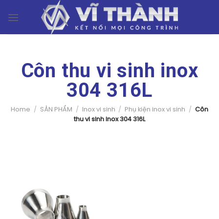
Skip
0
to
content
Côn thu vi sinh inox
304 316L
Home
/
SẢN PHẨM
/
Inox vi sinh
/
Phụ kiện inox vi sinh
/
Côn
thu vi sinh inox 304 316L