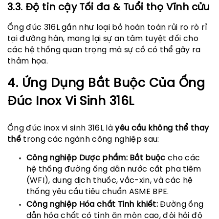
3.3. Độ tin cậy Tối đa & Tuổi thọ Vĩnh cửu
Ống đúc 316L gần như loại bỏ hoàn toàn rủi ro rò rỉ
tại đường hàn, mang lại sự an tâm tuyệt đối cho
các hệ thống quan trọng mà sự cố có thể gây ra
thảm họa.
4. Ứng Dụng Bắt Buộc Của Ống
Đúc Inox Vi Sinh 316L
Ống đúc inox vi sinh 316L là
yêu cầu không thể thay
thế
trong các ngành công nghiệp sau:
Công nghiệp Dược phẩm:
Bắt buộc
cho các
hệ thống đường ống dẫn nước cất pha tiêm
(WFI),
dung dịch thuốc,
vắc-xin, và các hệ
thống yêu cầu tiêu chuẩn ASME BPE.
Công nghiệp Hóa chất Tinh khiết:
Đường ống
dẫn hóa chất có tính ăn mòn cao, đòi hỏi độ