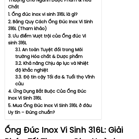
Thượng Cho Ngành Dược Phẩm & Hóa
Chất
1. Ống đúc inox vi sinh 316L là gì?
2. Bảng Quy Cách Ống Đúc Inox Vi Sinh
316L (Tham khảo)
3. Ưu điểm Vượt trội của Ống đúc Vi
sinh 316L
3.1. An toàn Tuyệt đối trong Môi
trường Hóa chất & Dược phẩm
3.2. Khả năng Chịu áp lực và Nhiệt
độ khắc nghiệt
3.3. Độ tin cậy Tối đa & Tuổi thọ Vĩnh
cửu
4. Ứng Dụng Bắt Buộc Của Ống Đúc
Inox Vi Sinh 316L
5. Mua Ống Đúc Inox Vi Sinh 316L ở đâu
Uy tín – Đúng chuẩn?
Ống Đúc Inox Vi Sinh 316L: Giải