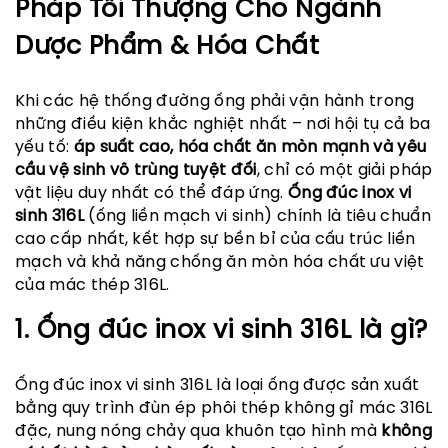
Pháp Tối Thượng Cho Ngành
Dược Phẩm & Hóa Chất
Khi các hệ thống đường ống phải vận hành trong
những điều kiện khắc nghiệt nhất – nơi hội tụ cả ba
yếu tố:
áp suất cao, hóa chất ăn mòn mạnh và yêu
cầu vệ sinh vô trùng tuyệt đối
, chỉ có một giải pháp
vật liệu duy nhất có thể đáp ứng.
Ống đúc inox vi
sinh 316L
(ống liền mạch vi sinh) chính là tiêu chuẩn
cao cấp nhất, kết hợp sự bền bỉ của cấu trúc liền
mạch và khả năng chống ăn mòn hóa chất ưu việt
của mác thép 316L.
1. Ống đúc inox vi sinh 316L là gì?
Ống đúc inox vi sinh 316L là loại ống được sản xuất
bằng quy trình đùn ép phôi thép không gỉ mác 316L
đặc, nung nóng chảy qua khuôn tạo hình mà
không