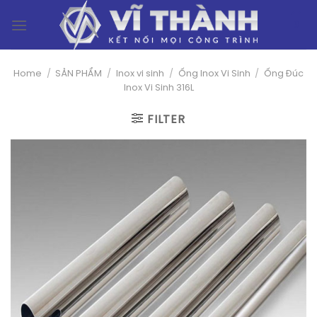
Skip
0
to
content
Home
/
SẢN PHẨM
/
Inox vi sinh
/
Ống Inox Vi Sinh
/
Ống Đúc
Inox Vi Sinh 316L
FILTER