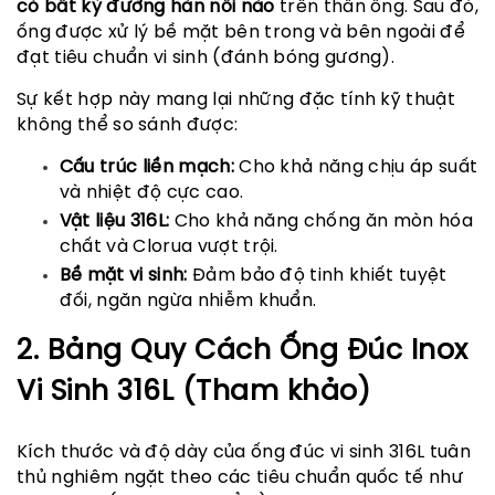
có bất kỳ đường hàn nối nào
trên thân ống. Sau đó,
ống được xử lý bề mặt bên trong và bên ngoài để
đạt tiêu chuẩn vi sinh (đánh bóng gương).
Sự kết hợp này mang lại những đặc tính kỹ thuật
không thể so sánh được:
Cấu trúc liền mạch:
Cho khả năng chịu áp suất
và nhiệt độ cực cao.
Vật liệu 316L:
Cho khả năng chống ăn mòn hóa
chất và Clorua vượt trội.
Bề mặt vi sinh:
Đảm bảo độ tinh khiết tuyệt
đối, ngăn ngừa nhiễm khuẩn.
2. Bảng Quy Cách Ống Đúc Inox
Vi Sinh 316L (Tham khảo)
Kích thước và độ dày của ống đúc vi sinh 316L tuân
thủ nghiêm ngặt theo các tiêu chuẩn quốc tế như