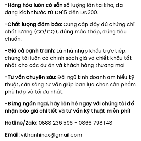
-Hàng hóa luôn có sẵn
số lượng lớn tại kho, đa
dạng kích thước từ DN15 đến DN300.
-Chất lượng đảm bảo:
Cung cấp đầy đủ chứng chỉ
chất lượng (CO/CQ), đúng mác thép, đúng tiêu
chuẩn.
-Giá cả cạnh tranh:
Là nhà nhập khẩu trực tiếp,
chúng tôi luôn có chính sách giá và chiết khấu tốt
nhất cho các dự án và khách hàng thương mại.
-Tư vấn chuyên sâu:
Đội ngũ kinh doanh am hiểu kỹ
thuật, sẵn sàng tư vấn giúp bạn lựa chọn sản phẩm
phù hợp và tối ưu nhất.
-Đừng ngần ngại, hãy liên hệ ngay với chúng tôi để
nhận báo giá chi tiết và tư vấn kỹ thuật miễn phí!
Hotline/Zalo:
0888 236 596
– 0866 798 148
Email:
vithanhinox@gmail.com