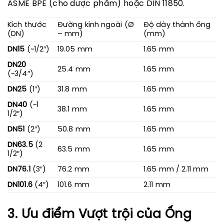
ASME BPE (cho dược phẩm) hoặc DIN 11850.
Kích thước
Đường kính ngoài (Ø
Độ dày thành ống
(DN)
– mm)
(mm)
DN15
(~1/2″)
19.05 mm
1.65 mm
DN20
25.4 mm
1.65 mm
(~3/4″)
DN25
(1″)
31.8 mm
1.65 mm
DN40
(~1
38.1 mm
1.65 mm
1/2″)
DN51
(2″)
50.8 mm
1.65 mm
DN63.5
(2
63.5 mm
1.65 mm
1/2″)
DN76.1
(3″)
76.2 mm
1.65 mm / 2.11 mm
DN101.6
(4″)
101.6 mm
2.11 mm
3. Ưu điểm Vượt trội của Ống