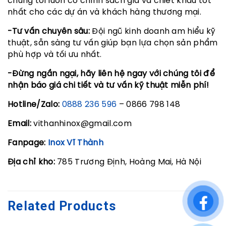
chúng tôi luôn có chính sách giá và chiết khấu tốt
nhất cho các dự án và khách hàng thương mại.
-Tư vấn chuyên sâu:
Đội ngũ kinh doanh am hiểu kỹ
thuật, sẵn sàng tư vấn giúp bạn lựa chọn sản phẩm
phù hợp và tối ưu nhất.
-Đừng ngần ngại, hãy liên hệ ngay với chúng tôi để
nhận báo giá chi tiết và tư vấn kỹ thuật miễn phí!
Hotline/Zalo:
0888 236 596
– 0866 798 148
Email:
vithanhinox@gmail.com
Fanpage:
Inox Vĩ Thành
Địa chỉ kho:
785 Trương Định, Hoàng Mai, Hà Nội
Related Products