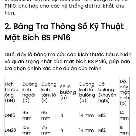
PN10, phù hợp cho các hệ thống đòi hỏi khắt khe
hơn.
2. Bảng Tra Thông Số Kỹ Thuật
Mặt Bích BS PN16
Dưới đây là bảng tra cứu các kích thước tiêu chuẩn
và quan trọng nhất của mặt bích BS PN16, giúp bạn
lựa chọn chính xác cho dự án của mình
Độ
Kích
Đường
Đường
Đường
Cỡ
Số lỗ
dày
thước
kính
kính
kính lỗ
bulông
bulông
mặt
ống
ngoài
tâm lỗ
bulông
(khuyến
(n)
bích
(DN)
(D)
(K)
(d)
nghị)
(b)
95
65
14
DN15
4
14 mm
M12
mm
mm
mm
105
75
16
DN20
4
14 mm
M12
mm
mm
mm