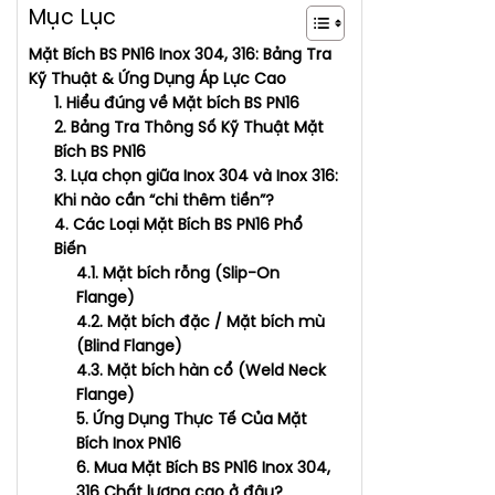
Mục Lục
Mặt Bích BS PN16 Inox 304, 316: Bảng Tra
Kỹ Thuật & Ứng Dụng Áp Lực Cao
1. Hiểu đúng về Mặt bích BS PN16
2. Bảng Tra Thông Số Kỹ Thuật Mặt
Bích BS PN16
3. Lựa chọn giữa Inox 304 và Inox 316:
Khi nào cần “chi thêm tiền”?
4. Các Loại Mặt Bích BS PN16 Phổ
Biến
4.1. Mặt bích rỗng (Slip-On
Flange)
4.2. Mặt bích đặc / Mặt bích mù
(Blind Flange)
4.3. Mặt bích hàn cổ (Weld Neck
Flange)
5. Ứng Dụng Thực Tế Của Mặt
Bích Inox PN16
6. Mua Mặt Bích BS PN16 Inox 304,
316 Chất lượng cao ở đâu?