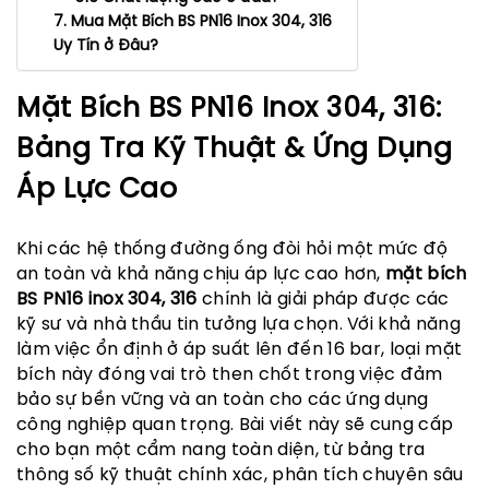
7. Mua Mặt Bích BS PN16 Inox 304, 316
Uy Tín ở Đâu?
Mặt Bích BS PN16 Inox 304, 316:
Bảng Tra Kỹ Thuật & Ứng Dụng
Áp Lực Cao
Khi các hệ thống đường ống đòi hỏi một mức độ
an toàn và khả năng chịu áp lực cao hơn,
mặt bích
BS PN16 inox 304, 316
chính là giải pháp được các
kỹ sư và nhà thầu tin tưởng lựa chọn. Với khả năng
làm việc ổn định ở áp suất lên đến 16 bar, loại mặt
bích này đóng vai trò then chốt trong việc đảm
bảo sự bền vững và an toàn cho các ứng dụng
công nghiệp quan trọng. Bài viết này sẽ cung cấp
cho bạn một cẩm nang toàn diện, từ bảng tra
thông số kỹ thuật chính xác, phân tích chuyên sâu