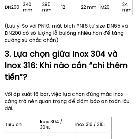
340
295
24
DN200
12
22 mm
M20
mm
mm
mm
(Lưu ý: So với PN10, mặt bích PN16 từ size DN65 và
DN200 có số lượng lỗ bulông nhiều hơn để tăng
cường sự chắc chắn).
3. Lựa chọn giữa Inox 304 và
Inox 316: Khi nào cần “chi thêm
tiền”?
Với áp suất 16 bar, việc lựa chọn đúng mác inox
càng trở nên quan trọng để đảm bảo an toàn lâu
dài.
Inox 304 /
Tiêu chí
Inox 316 / 316L
304L