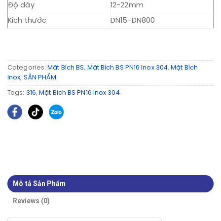
Độ dày
12-22mm
Kích thước
DN15-DN800
Categories:
Mặt Bích BS
,
Mặt Bích BS PN16 Inox 304
,
Mặt Bích
Inox
,
SẢN PHẨM
Tags:
316
,
Mặt Bích BS PN16 Inox 304
Mô tả Sản Phẩm
Reviews (0)