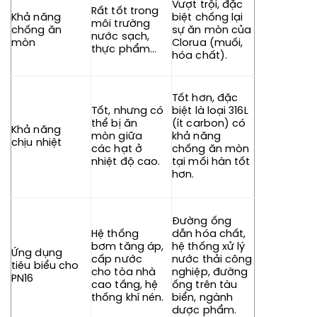
Vượt trội, đặc
Rất tốt trong
Khả năng
biệt chống lại
môi trường
chống ăn
sự ăn mòn của
nước sạch,
mòn
Clorua (muối,
thực phẩm…
hóa chất).
Tốt hơn, đặc
Tốt, nhưng có
biệt là loại 316L
thể bị ăn
(ít carbon) có
Khả năng
mòn giữa
khả năng
chịu nhiệt
các hạt ở
chống ăn mòn
nhiệt độ cao.
tại mối hàn tốt
hơn.
Đường ống
Hệ thống
dẫn hóa chất,
bơm tăng áp,
hệ thống xử lý
Ứng dụng
cấp nước
nước thải công
tiêu biểu cho
cho tòa nhà
nghiệp, đường
PN16
cao tầng, hệ
ống trên tàu
thống khí nén.
biển, ngành
dược phẩm.