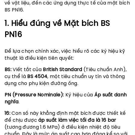
về vật liệu, đến các ứng dụng thực tế của mặt bích
BS PN16.
1. Hiểu đúng về Mặt bích BS
PN16
Để lựa chọn chính xác, việc hiểu rõ các ký hiệu kỹ
thuật là điều kiện tiên quyết:
BS:
Viết tắt của
British Standard
(Tiêu chuẩn Anh),
cụ thể là
BS 4504
, một tiêu chuẩn uy tín và thông
dụng cho phụ kiện đường ống.
PN (Pressure Nominale):
Ký hiệu của
Áp suất danh
nghĩa
.
16:
Con số này khẳng định mặt bích được thiết kế
để chịu được
áp suất làm việc tối đa là 16 bar
(tương đương 1.6 MPa) ở điều kiện nhiệt độ tiêu
chuẩn. Đây là mức áp suất cao hơn đáng kể so với