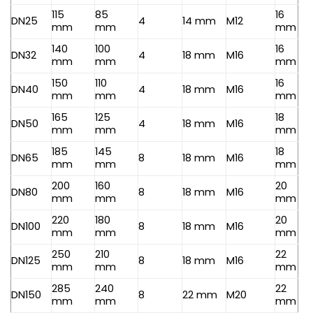
115
85
16
DN25
4
14 mm
M12
mm
mm
mm
140
100
16
DN32
4
18 mm
M16
mm
mm
mm
150
110
16
DN40
4
18 mm
M16
mm
mm
mm
165
125
18
DN50
4
18 mm
M16
mm
mm
mm
185
145
18
DN65
8
18 mm
M16
mm
mm
mm
200
160
20
DN80
8
18 mm
M16
mm
mm
mm
220
180
20
DN100
8
18 mm
M16
mm
mm
mm
250
210
22
DN125
8
18 mm
M16
mm
mm
mm
285
240
22
DN150
8
22 mm
M20
mm
mm
mm