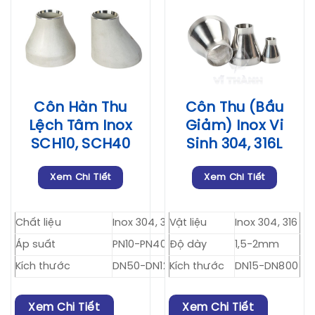
Côn Hàn Thu
Côn Thu (Bầu
Lệch Tâm Inox
Giảm) Inox Vi
SCH10, SCH40
Sinh 304, 316L
Xem Chi Tiết
Xem Chi Tiết
Chất liệu
Inox 304, 316
Vật liệu
Inox 304, 316
Áp suất
PN10-PN40
Độ dày
1,5-2mm
Kích thước
DN50-DN1200
Kích thước
DN15-DN800
Xem Chi Tiết
Xem Chi Tiết