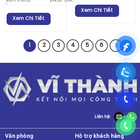
Kích thước
DN50-DN1200
Xem Chi Tiết
Xem Chi Tiết
1
2
3
4
5
6
Liên hệ:
Văn phòng
Hỗ trợ khách hàng