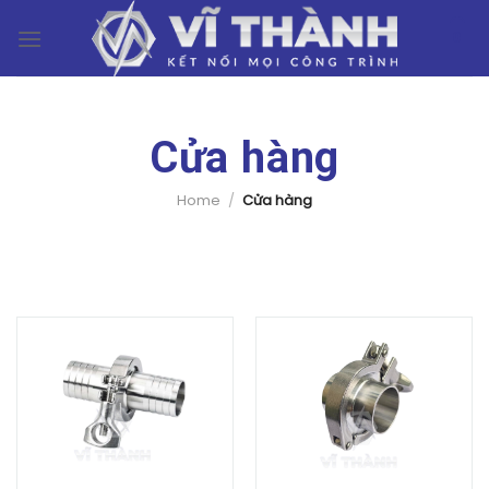
Skip
0
to
content
Cửa hàng
Home
/
Cửa hàng