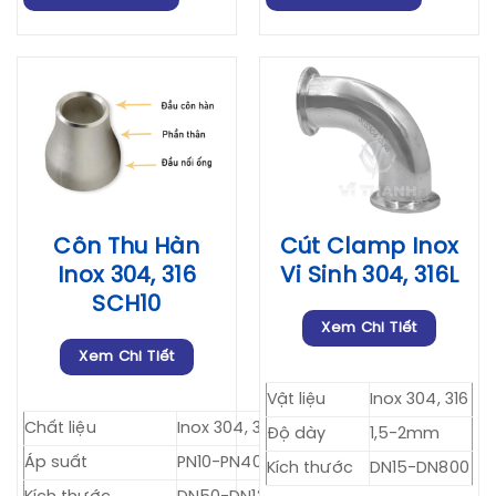
Côn Thu Hàn
Cút Clamp Inox
Inox 304, 316
Vi Sinh 304, 316L
SCH10
Xem Chi Tiết
Xem Chi Tiết
Vật liệu
Inox 304, 316
Chất liệu
Inox 304, 316
Độ dày
1,5-2mm
Áp suất
PN10-PN40
Kích thước
DN15-DN800