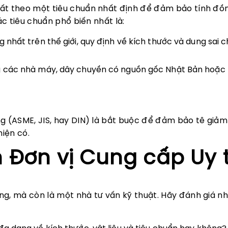
uất theo một tiêu chuẩn nhất định để đảm bảo tính đồ
ác tiêu chuẩn phổ biến nhất là:
nhất trên thế giới, quy định về kích thước và dung sai 
 các nhà máy, dây chuyền có nguồn gốc Nhật Bản hoặc 
ng (ASME, JIS, hay DIN) là bắt buộc để đảm bảo tê giả
iện có.
 Đơn vị Cung cấp Uy t
ng, mà còn là một nhà tư vấn kỹ thuật. Hãy đánh giá n