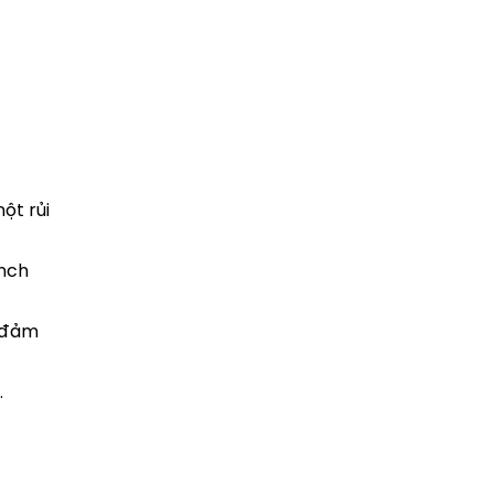
ột rủi
Inch
i đảm
…