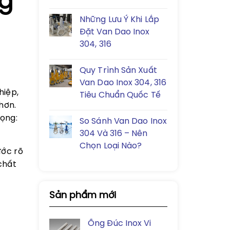
g
Những Lưu Ý Khi Lắp
Đặt Van Dao Inox
304, 316
Quy Trình Sản Xuất
Van Dao Inox 304, 316
hiệp,
Tiêu Chuẩn Quốc Tế
hơn.
rọng:
So Sánh Van Dao Inox
304 Và 316 – Nên
Chọn Loại Nào?
ước rõ
chất
Sản phẩm mới
Ống Đúc Inox Vi