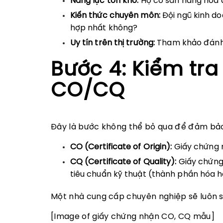
Năng lực tồn kho:
Họ có sẵn hàng hóa đ
Kiến thức chuyên môn:
Đội ngũ kinh do
hợp nhất không?
Uy tín trên thị trường:
Tham khảo đánh g
Bước 4: Kiểm tr
CO/CQ
Đây là bước không thể bỏ qua để đảm bảo
CO (Certificate of Origin):
Giấy chứng n
CQ (Certificate of Quality):
Giấy chứng
tiêu chuẩn kỹ thuật (thành phần hóa họ
Một nhà cung cấp chuyên nghiệp sẽ luôn s
[Image of giấy chứng nhận CO, CQ mẫu]