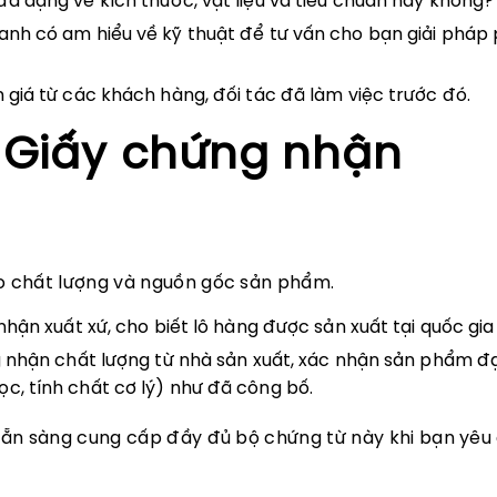
a dạng về kích thước, vật liệu và tiêu chuẩn hay không?
anh có am hiểu về kỹ thuật để tư vấn cho bạn giải pháp
iá từ các khách hàng, đối tác đã làm việc trước đó.
a Giấy chứng nhận
 chất lượng và nguồn gốc sản phẩm.
hận xuất xứ, cho biết lô hàng được sản xuất tại quốc gia
 nhận chất lượng từ nhà sản xuất, xác nhận sản phẩm đ
c, tính chất cơ lý) như đã công bố.
ẵn sàng cung cấp đầy đủ bộ chứng từ này khi bạn yêu 