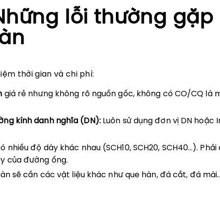
Những lỗi thường gặp
hàn
ệm thời gian và chi phí:
n
giá rẻ nhưng không rõ nguồn gốc, không có CO/CQ là m
ờng kính danh nghĩa (DN):
Luôn sử dụng đơn vị DN hoặc 
ó nhiều độ dày khác nhau (SCH10, SCH20, SCH40…). Phả
ày của đường ống.
àn sẽ cần các vật liệu khác như que hàn, đá cắt, đá mài