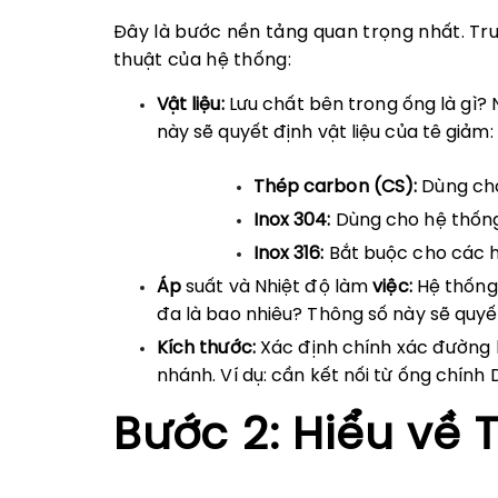
Đây là bước nền tảng quan trọng nhất. Trư
thuật của hệ thống:
Vật liệu:
Lưu chất bên trong ống là gì? 
này sẽ quyết định vật liệu của tê giảm:
Thép carbon (CS):
Dùng cho
Inox 304:
Dùng cho hệ thống
Inox 316:
Bắt buộc cho các hệ
Áp
suất và Nhiệt độ làm
việc:
Hệ thống 
đa là bao nhiêu? Thông số này sẽ quyế
Kích thước:
Xác định chính xác đường 
nhánh. Ví dụ: cần kết nối từ ống chín
Bước 2: Hiểu về 