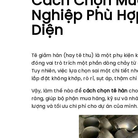
Cách Chọn Mu
Nghiệp Phù Hợ
Diện
Tê giảm hàn (hay tê thu) là một phụ kiện
đóng vai trò trích một phần dòng chảy từ
Tuy nhiên, việc lựa chọn sai một chi tiết
lắp đặt không khớp, rò rỉ, sụt áp, thậm c
Vậy, làm thế nào để
cách chọn tê hàn
cho 
ràng, giúp bộ phận mua hàng, kỹ sư và nh
lượng và tối ưu chi phí cho dự án của mình.