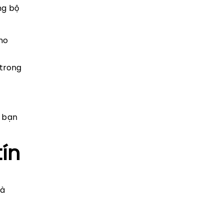
ng bộ
cho
trong
m bạn
ín
hà