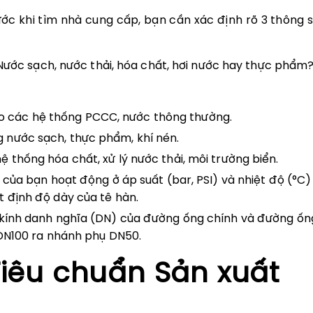
ớc khi tìm nhà cung cấp, bạn cần xác định rõ 3 thông 
Nước sạch, nước thải, hóa chất, hơi nước hay thực phẩm?
 các hệ thống PCCC, nước thông thường.
 nước sạch, thực phẩm, khí nén.
 thống hóa chất, xử lý nước thải, môi trường biển.
của bạn hoạt động ở áp suất (bar, PSI) và nhiệt độ (°C) 
t định độ dày của tê hàn.
kính danh nghĩa (DN) của đường ống chính và đường ốn
h DN100 ra nhánh phụ DN50.
Tiêu chuẩn Sản xuất